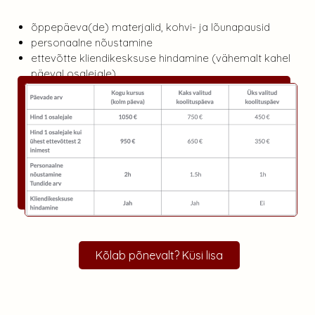
õppepäeva(de) materjalid, kohvi- ja lõunapausid
personaalne nõustamine
ettevõtte kliendikesksuse hindamine (vähemalt kahel
päeval osalejale).
Kõlab põnevalt? Küsi lisa