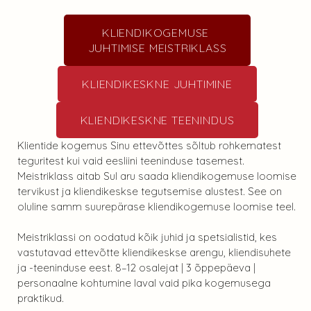
KLIENDIKOGEMUSE
JUHTIMISE MEISTRIKLASS
KLIENDIKESKNE JUHTIMINE
KLIENDIKESKNE TEENINDUS
Klientide kogemus Sinu ettevõttes sõltub rohkematest
teguritest kui vaid eesliini teeninduse tasemest.
Meistriklass aitab Sul aru saada kliendikogemuse loomise
tervikust ja kliendikeskse tegutsemise alustest. See on
oluline samm suurepärase kliendikogemuse loomise teel.
Meistriklassi on oodatud kõik juhid ja spetsialistid, kes
vastutavad ettevõtte kliendikeskse arengu, kliendisuhete
ja -teeninduse eest. 8–12 osalejat | 3 õppepäeva |
personaalne kohtumine laval vaid pika kogemusega
praktikud.