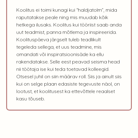
Koolitus ei toimi kunagi kui “haldjatolm”, mida
raputatakse peale ning mis muudab kõik
hetkega ilusaks. Koolitus kui tööriist saab anda
uut teadmist, panna mõtlema ja inspireerida.
Koolituspäeva järgselt tuleb teadlikult
tegeleda sellega, et uus teadmine, mis
omandati või inspiratsioonisäde ka ellu
rakendatakse. Selle eest peavad seisma head
nii töötaja ise kui teda toetavad kolleegid.
Otsesel juhil on siin määrav roll. Siis ja ainult siis
kui on selge plaan edasiste tegevuste näol, on
lootust, et koolitusest ka ettevõttele reaalset
kasu tõuseb.