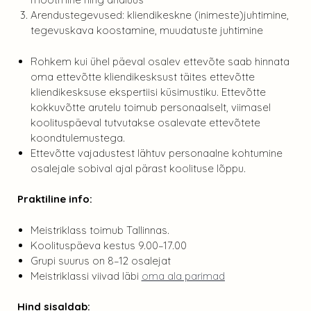
Arendustegevused: kliendikeskne (inimeste)juhtimine,
tegevuskava koostamine, muudatuste juhtimine
Rohkem kui ühel päeval osalev ettevõte saab hinnata
oma ettevõtte kliendikesksust täites ettevõtte
kliendikesksuse ekspertiisi küsimustiku. Ettevõtte
kokkuvõtte arutelu toimub personaalselt, viimasel
koolituspäeval tutvutakse osalevate ettevõtete
koondtulemustega.
Ettevõtte vajadustest lähtuv personaalne kohtumine
osalejale sobival ajal pärast koolituse lõppu.
Praktiline info:
Meistriklass toimub Tallinnas.
Koolituspäeva kestus 9.00–17.00
Grupi suurus on 8–12 osalejat
Meistriklassi viivad läbi
oma ala parimad
Hind sisaldab: