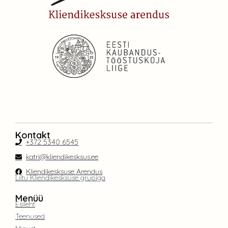
Kontakt
+372 5340 6545
katri@kliendikesksus.ee
Kliendikesksuse Arendus
Liitu Kliendikesksuse grupiga
Menüü
Esileht
Teenused