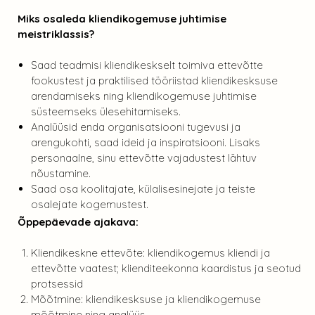
Miks osaleda kliendikogemuse juhtimise
meistriklassis?
Saad teadmisi kliendikeskselt toimiva ettevõtte
fookustest ja praktilised tööriistad kliendikesksuse
arendamiseks ning kliendikogemuse juhtimise
süsteemseks ülesehitamiseks.
Analüüsid enda organisatsiooni tugevusi ja
arengukohti, saad ideid ja inspiratsiooni. Lisaks
personaalne, sinu ettevõtte vajadustest lähtuv
nõustamine.
Saad osa koolitajate, külalisesinejate ja teiste
osalejate kogemustest.
Õppepäevade ajakava:
Kliendikeskne ettevõte: kliendikogemus kliendi ja
ettevõtte vaatest; klienditeekonna kaardistus ja seotud
protsessid
Mõõtmine: kliendikesksuse ja kliendikogemuse
mõõtmine ning analüüs