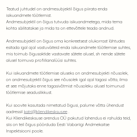
Teatud juhtudel on andmesubjektil õigus piirata enda
isikuandmete töötlemist.
Andmesubjektil on õigus tutvuda isikuandmetega, mida tema
kohta säilitatakse ja mida ta on ettevõttele teada andnud.
Andmesubjektil on õigus oma konkreetsest olukorrast lähtudes
esitada igal ajal vastuväiteid enda isikuandmete töötlemise suhtes,
mis toimub õigusaktide vastavate sätete alusel, sh nende sätete
alusel toimuva profiilianalüüsi suhtes.
Kui isikuandmete töötlemise aluseks on andmesubjekti nõusolek,
on andmesubjektil õigus see nõusolek igal ajal tagasi võtta, ilma
et see mõjutaks enne tagasivõtmist nõusoleku alusel toimunud
töötlemise seaduslikkust.
Kui soovite kasutada nimetatud õigusi, palume võtta ühendust
aadressil
katri@kliendikesksus.ee
.
Kui Kliendikesksuse arendus OÜ pakutud lahendus ei rahulda teid,
siis on teil õigus pöörduda Eesti Vabariigi Andmekaitse
Inspektsiooni poole.