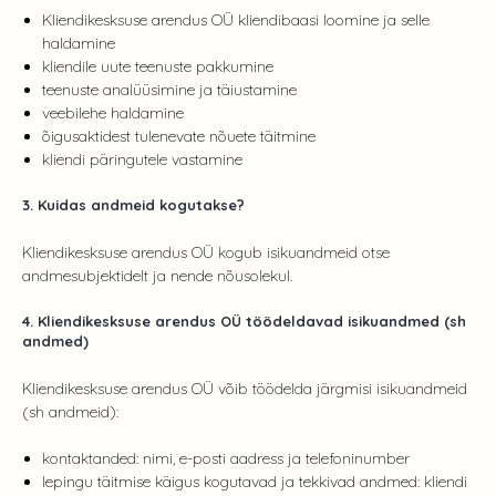
Kliendikesksuse arendus OÜ kliendibaasi loomine ja selle
haldamine
kliendile uute teenuste pakkumine
teenuste analüüsimine ja täiustamine
veebilehe haldamine
õigusaktidest tulenevate nõuete täitmine
kliendi päringutele vastamine
3. Kuidas andmeid kogutakse?
Kliendikesksuse arendus OÜ kogub isikuandmeid otse
andmesubjektidelt ja nende nõusolekul.
4. Kliendikesksuse arendus OÜ töödeldavad isikuandmed (sh
andmed)
Kliendikesksuse arendus OÜ võib töödelda järgmisi isikuandmeid
(sh andmeid):
kontaktanded: nimi, e-posti aadress ja telefoninumber
lepingu täitmise käigus kogutavad ja tekkivad andmed: kliendi