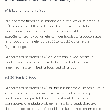
6.1 Isikuandmete turvalisus
Isikuandmete turvaline säilitamine on Kliendikesksuse arendus
OÜ jaoks oluline. Ettevõte teeb kõik võimaliku, et vältida loata
juurdepääsu, avaldamist ja muud õigusvastast töötlemist.
Ettevõte kaitseb isikuandmete konfidentsiaalsust ja puutumatust
ning tagab andmetele juurdepääsu kooskõlas kehtivate
õigusaktidega.
Kliendikesksuse arendus OÜ on kehtestanud kogutavate ja
töödeldavate isikuandmete kaitseks mõistlikud ja piisavad
meetmed ning tehnilised ja füüsilised piirangud.
6.2 Säilitamistähtaeg
Kliendikesksuse arendus OÜ säilitab isikuandmeid üksnes nii kaua,
kui see on nende kogumise eesmärgi saavutamiseks vaja.
Säilitamistähtaeg sõltub ka vajadusest vastata andmesubjektide
päringutele, lahendada probleeme ning täita seadusjärgseid
dokumentide säilitamise nõudeid. Kui isikuandmeid enam ei ole