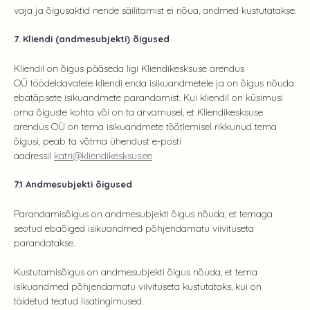
vaja ja õigusaktid nende säilitamist ei nõua, andmed kustutatakse.
7. Kliendi (andmesubjekti) õigused
Kliendil on õigus pääseda ligi Kliendikesksuse arendus
OÜ töödeldavatele kliendi enda isikuandmetele ja on õigus nõuda
ebatäpsete isikuandmete parandamist. Kui kliendil on küsimusi
oma õiguste kohta või on ta arvamusel, et Kliendikesksuse
arendus OÜ on tema isikuandmete töötlemisel rikkunud tema
õigusi, peab ta võtma ühendust e-posti
aadressil
katri@kliendikesksus.ee
7.1 Andmesubjekti õigused
Parandamisõigus on andmesubjekti õigus nõuda, et temaga
seotud ebaõiged isikuandmed põhjendamatu viivituseta
parandatakse.
Kustutamisõigus on andmesubjekti õigus nõuda, et tema
isikuandmed põhjendamatu viivituseta kustutataks, kui on
täidetud teatud lisatingimused.