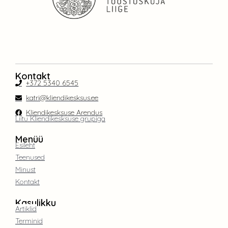
Kontakt
+372 5340 6545
katri@kliendikesksus.ee
Kliendikesksuse Arendus
Liitu Kliendikesksuse grupiga
Menüü
Esileht
Teenused
Minust
Kontakt
Kasulikku
Artiklid
Terminid