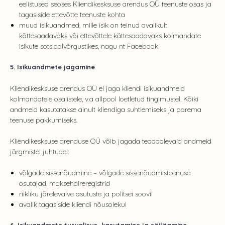
eelistused seoses Kliendikesksuse arendus OÜ teenuste osas ja
tagasiside ettevõtte teenuste kohta
muud isikuandmed, mille isik on teinud avalikult
kättesaadavaks või ettevõttele kättesaadavaks kolmandate
isikute sotsiaalvõrgustikes, nagu nt Facebook
5. Isikuandmete jagamine
Kliendikesksuse arendus OÜ ei jaga kliendi isikuandmeid
kolmandatele osalistele, v.a allpool loetletud tingimustel. Kõiki
andmeid kasutatakse ainult kliendiga suhtlemiseks ja parema
teenuse pakkumiseks.
Kliendikesksuse arenduse OÜ võib jagada teadaolevaid andmeid
järgmistel juhtudel:
võlgade sissenõudmine – võlgade sissenõudmisteenuse
osutajad, maksehäireregistrid
riikliku järelevalve asutuste ja politsei soovil
avalik tagasiside kliendi nõusolekul
6. Isikuandmete turvalisus, kasutamine ja säilitamine