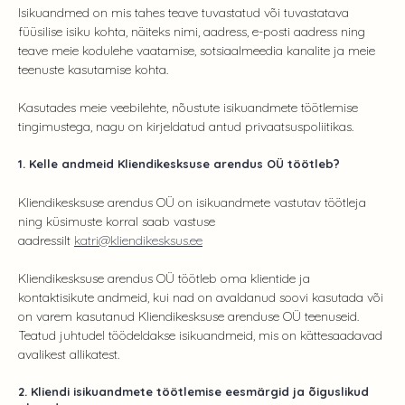
Isikuandmed on mis tahes teave tuvastatud või tuvastatava
füüsilise isiku kohta, näiteks nimi, aadress, e-posti aadress ning
teave meie kodulehe vaatamise, sotsiaalmeedia kanalite ja meie
teenuste kasutamise kohta.
Kasutades meie veebilehte, nõustute isikuandmete töötlemise
tingimustega, nagu on kirjeldatud antud privaatsuspoliitikas.
1. Kelle andmeid Kliendikesksuse arendus OÜ töötleb?
Kliendikesksuse arendus OÜ on isikuandmete vastutav töötleja
ning küsimuste korral saab vastuse
aadressilt
katri@kliendikesksus.ee
Kliendikesksuse arendus OÜ töötleb oma klientide ja
kontaktisikute andmeid, kui nad on avaldanud soovi kasutada või
on varem kasutanud Kliendikesksuse arenduse OÜ teenuseid.
Teatud juhtudel töödeldakse isikuandmeid, mis on kättesaadavad
avalikest allikatest.
2. Kliendi isikuandmete töötlemise eesmärgid ja õiguslikud