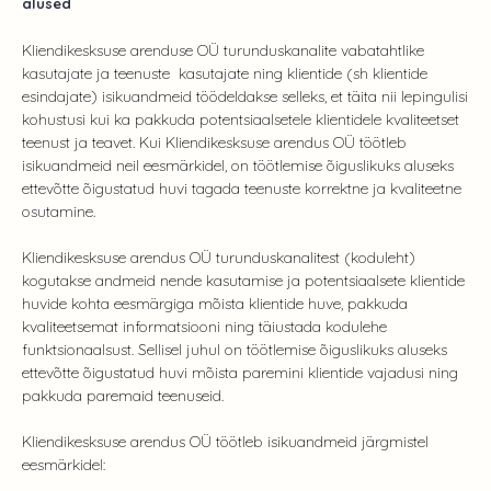
alused
Kliendikesksuse arenduse OÜ turunduskanalite vabatahtlike
kasutajate ja teenuste kasutajate ning klientide (sh klientide
esindajate) isikuandmeid töödeldakse selleks, et täita nii lepingulisi
kohustusi kui ka pakkuda potentsiaalsetele klientidele kvaliteetset
teenust ja teavet. Kui Kliendikesksuse arendus OÜ töötleb
isikuandmeid neil eesmärkidel, on töötlemise õiguslikuks aluseks
ettevõtte õigustatud huvi tagada teenuste korrektne ja kvaliteetne
osutamine.
Kliendikesksuse arendus OÜ turunduskanalitest (koduleht)
kogutakse andmeid nende kasutamise ja potentsiaalsete klientide
huvide kohta eesmärgiga mõista klientide huve, pakkuda
kvaliteetsemat informatsiooni ning täiustada kodulehe
funktsionaalsust. Sellisel juhul on töötlemise õiguslikuks aluseks
ettevõtte õigustatud huvi mõista paremini klientide vajadusi ning
pakkuda paremaid teenuseid.
Kliendikesksuse arendus OÜ töötleb isikuandmeid järgmistel
eesmärkidel: